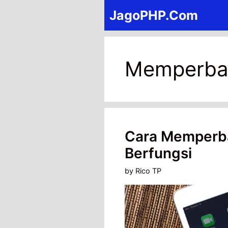
Skip
JagoPHP.Com
to
content
Memperbai
Cara Memperba
Berfungsi
by
Rico TP