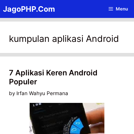
Skip
JagoPHP.Com
Menu
to
content
kumpulan aplikasi Android
7 Aplikasi Keren Android
Populer
by
Irfan Wahyu Permana