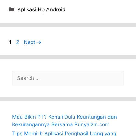
Categories
Aplikasi Hp Android
Page
Page
1
2
Next
→
Search
for:
Mau Bikin PT? Kenali Dulu Keuntungan dan
Kekurangannya Bersama PunyaIzin.com
Tips Memilih Aplikasi Penghasil Uang yang