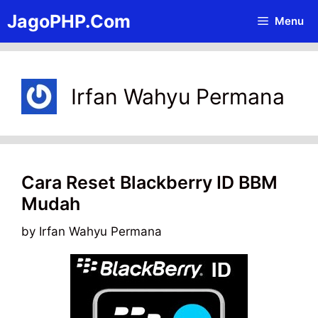
Skip
JagoPHP.Com
Menu
to
content
Irfan Wahyu Permana
Cara Reset Blackberry ID BBM
Mudah
by
Irfan Wahyu Permana