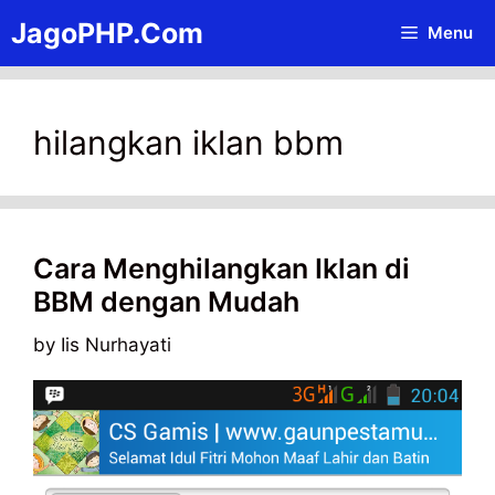
Skip
JagoPHP.Com
Menu
to
content
hilangkan iklan bbm
Cara Menghilangkan Iklan di
BBM dengan Mudah
by
Iis Nurhayati