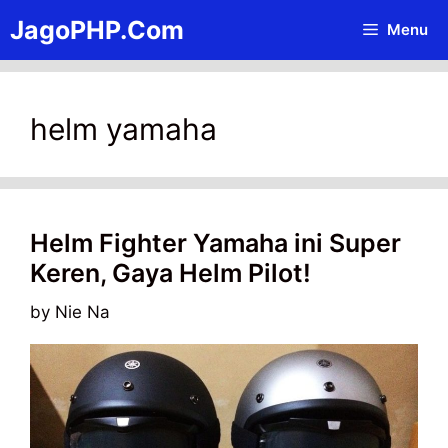
Skip
JagoPHP.Com
Menu
to
content
helm yamaha
Helm Fighter Yamaha ini Super
Keren, Gaya Helm Pilot!
by
Nie Na