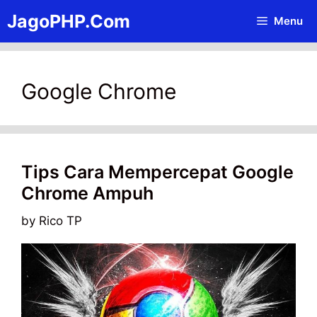
Skip
JagoPHP.Com
Menu
to
content
Google Chrome
Tips Cara Mempercepat Google
Chrome Ampuh
by
Rico TP