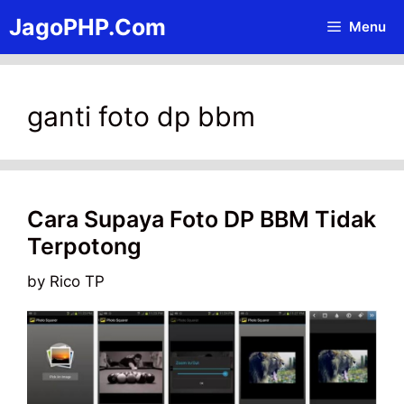
Skip
JagoPHP.Com
Menu
to
content
ganti foto dp bbm
Cara Supaya Foto DP BBM Tidak
Terpotong
by
Rico TP