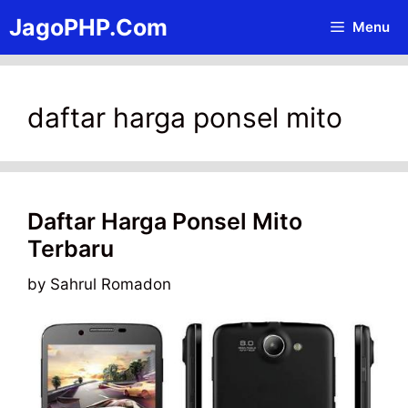
Skip
JagoPHP.Com
Menu
to
content
daftar harga ponsel mito
Daftar Harga Ponsel Mito
Terbaru
by
Sahrul Romadon