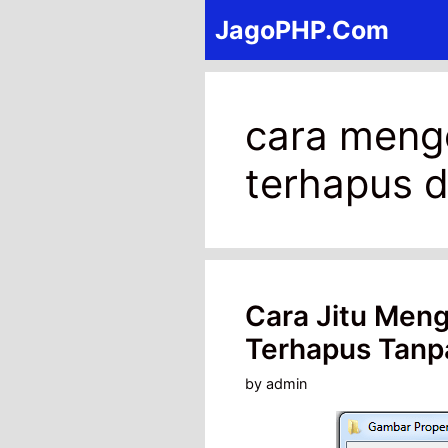
Skip
JagoPHP.Com
to
content
cara menge
terhapus d
Cara Jitu Meng
Terhapus Tanp
by
admin