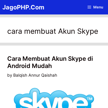
Skip
JagoPHP.Com
Menu
to
content
cara membuat Akun Skype
Cara Membuat Akun Skype di
Android Mudah
by
Balqish Annur Qaishah