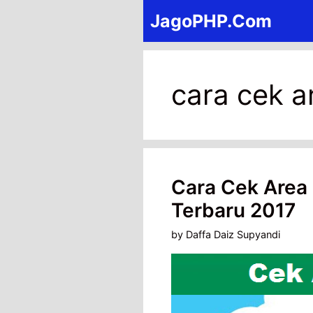
Skip
JagoPHP.Com
to
content
cara cek a
Cara Cek Area 
Terbaru 2017
by
Daffa Daiz Supyandi