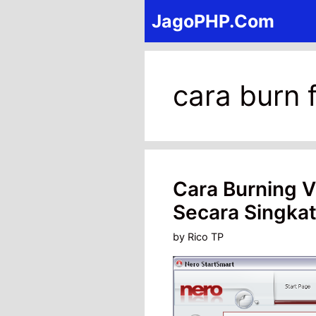
Skip
JagoPHP.Com
to
content
cara burn f
Cara Burning 
Secara Singka
by
Rico TP