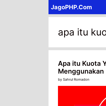
Skip
JagoPHP.Com
to
content
apa itu ku
Apa itu Kuota
Menggunakan
by
Sahrul Romadon