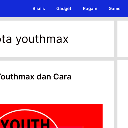
Bisnis
Gadget
Ragam
Game
ota youthmax
 Youthmax dan Cara