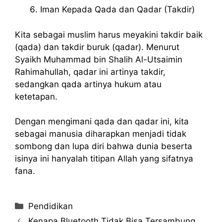
Iman Kepada Qada dan Qadar (Takdir)
Kita sebagai muslim harus meyakini takdir baik
(qada) dan takdir buruk (qadar). Menurut
Syaikh Muhammad bin Shalih Al-Utsaimin
Rahimahullah, qadar ini artinya takdir,
sedangkan qada artinya hukum atau
ketetapan.
Dengan mengimani qada dan qadar ini, kita
sebagai manusia diharapkan menjadi tidak
sombong dan lupa diri bahwa dunia beserta
isinya ini hanyalah titipan Allah yang sifatnya
fana.
Categories
Pendidikan
Kenapa Bluetooth Tidak Bisa Tersambung