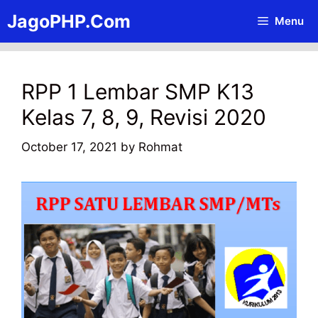
Skip
JagoPHP.Com
Menu
to
content
RPP 1 Lembar SMP K13
Kelas 7, 8, 9, Revisi 2020
October 17, 2021
by
Rohmat