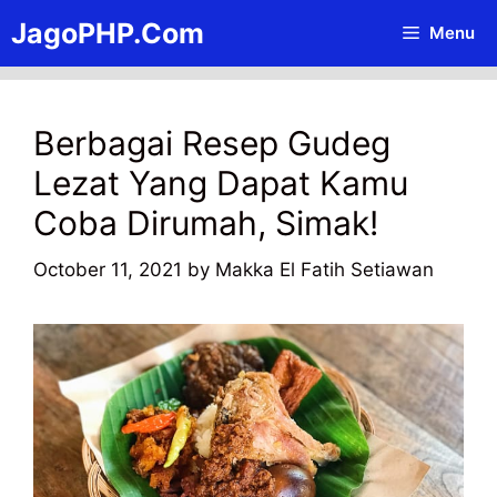
Skip
JagoPHP.Com
Menu
to
content
Berbagai Resep Gudeg
Lezat Yang Dapat Kamu
Coba Dirumah, Simak!
October 11, 2021
by
Makka El Fatih Setiawan