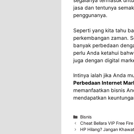
segalanya termasuk unt
jasa dan tentunya sema
penggunanya.
Seperti yang kita tahu b
perkembangan zaman. Se
banyak perbedaan dengan
perlu Anda ketahui bahwa
juga dengan digital marke
Intinya ialah jika Anda m
Perbedaan Internet Mark
memanfaatkan bisnis An
mendapatkan keuntungan 
Categories
Bisnis
Cheat Bellara VIP Free Fir
HP Hilang? Jangan Khawa