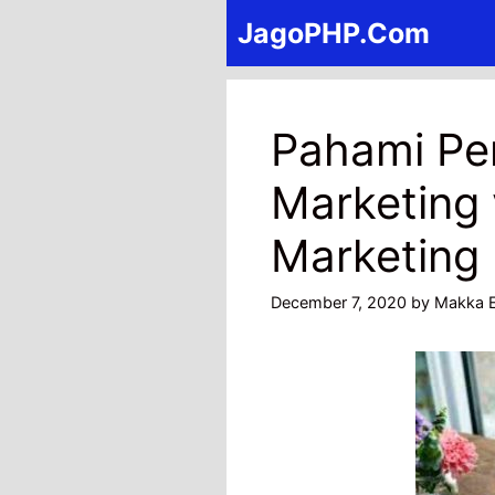
Skip
JagoPHP.Com
to
content
Pahami Pe
Marketing 
Marketing
December 7, 2020
by
Makka E