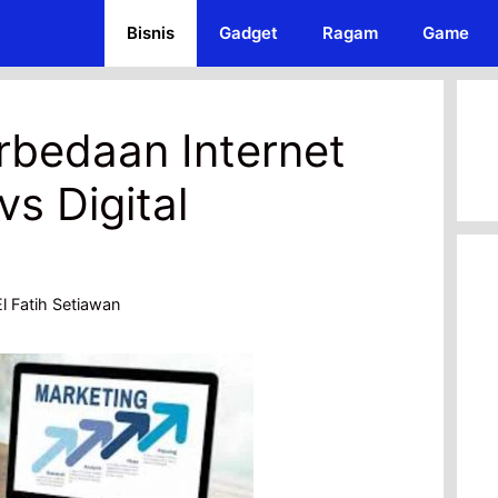
Bisnis
Gadget
Ragam
Game
rbedaan Internet
vs Digital
l Fatih Setiawan