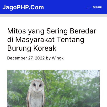
Skip
JagoPHP.Com
Menu
to
content
Mitos yang Sering Beredar
di Masyarakat Tentang
Burung Koreak
December 27, 2022
by
Wingki