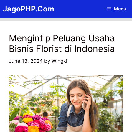
Skip
JagoPHP.Com
Menu
to
content
Mengintip Peluang Usaha
Bisnis Florist di Indonesia
June 13, 2024
by
Wingki