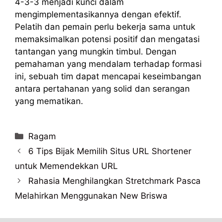
4-3-3 menjadi kunci dalam
mengimplementasikannya dengan efektif.
Pelatih dan pemain perlu bekerja sama untuk
memaksimalkan potensi positif dan mengatasi
tantangan yang mungkin timbul. Dengan
pemahaman yang mendalam terhadap formasi
ini, sebuah tim dapat mencapai keseimbangan
antara pertahanan yang solid dan serangan
yang mematikan.
Categories
Ragam
6 Tips Bijak Memilih Situs URL Shortener
untuk Memendekkan URL
Rahasia Menghilangkan Stretchmark Pasca
Melahirkan Menggunakan New Briswa