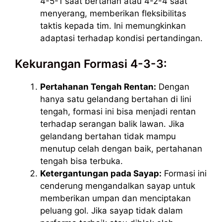
4-5-1 saat bertahan atau 4-2-4 saat
menyerang, memberikan fleksibilitas
taktis kepada tim. Ini memungkinkan
adaptasi terhadap kondisi pertandingan.
Kekurangan Formasi 4-3-3:
Pertahanan Tengah Rentan:
Dengan
hanya satu gelandang bertahan di lini
tengah, formasi ini bisa menjadi rentan
terhadap serangan balik lawan. Jika
gelandang bertahan tidak mampu
menutup celah dengan baik, pertahanan
tengah bisa terbuka.
Ketergantungan pada Sayap:
Formasi ini
cenderung mengandalkan sayap untuk
memberikan umpan dan menciptakan
peluang gol. Jika sayap tidak dalam