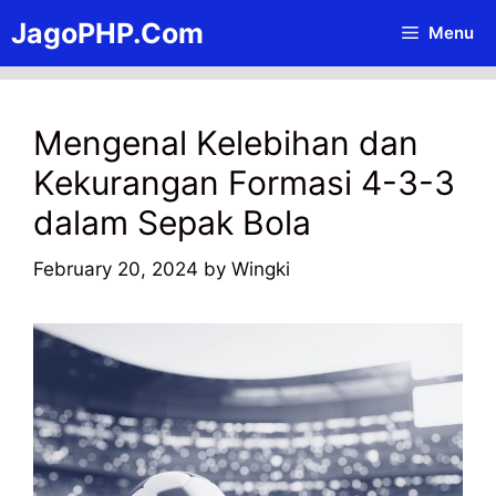
Skip
JagoPHP.Com
Menu
to
content
Mengenal Kelebihan dan
Kekurangan Formasi 4-3-3
dalam Sepak Bola
February 20, 2024
by
Wingki