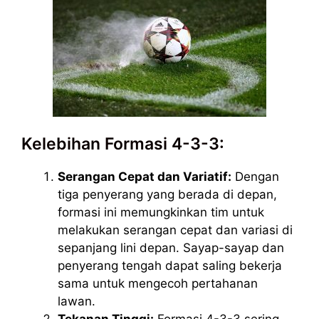
Kelebihan Formasi 4-3-3:
Serangan Cepat dan Variatif:
Dengan
tiga penyerang yang berada di depan,
formasi ini memungkinkan tim untuk
melakukan serangan cepat dan variasi di
sepanjang lini depan. Sayap-sayap dan
penyerang tengah dapat saling bekerja
sama untuk mengecoh pertahanan
lawan.