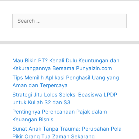
Search
for:
Mau Bikin PT? Kenali Dulu Keuntungan dan
Kekurangannya Bersama PunyaIzin.com
Tips Memilih Aplikasi Penghasil Uang yang
Aman dan Terpercaya
Strategi Jitu Lolos Seleksi Beasiswa LPDP
untuk Kuliah S2 dan S3
Pentingnya Perencanaan Pajak dalam
Keuangan Bisnis
Sunat Anak Tanpa Trauma: Perubahan Pola
Pikir Orang Tua Zaman Sekarang