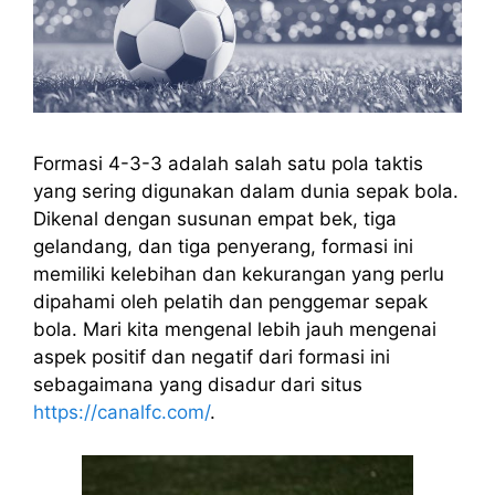
Formasi 4-3-3 adalah salah satu pola taktis
yang sering digunakan dalam dunia sepak bola.
Dikenal dengan susunan empat bek, tiga
gelandang, dan tiga penyerang, formasi ini
memiliki kelebihan dan kekurangan yang perlu
dipahami oleh pelatih dan penggemar sepak
bola. Mari kita mengenal lebih jauh mengenai
aspek positif dan negatif dari formasi ini
sebagaimana yang disadur dari situs
https://canalfc.com/
.