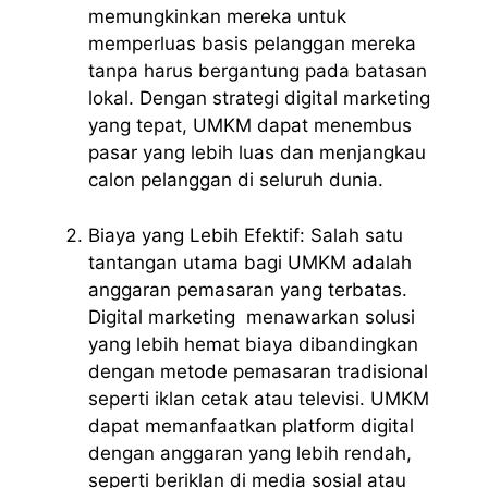
memungkinkan mereka untuk
memperluas basis pelanggan mereka
tanpa harus bergantung pada batasan
lokal. Dengan strategi digital marketing
yang tepat, UMKM dapat menembus
pasar yang lebih luas dan menjangkau
calon pelanggan di seluruh dunia.
Biaya yang Lebih Efektif: Salah satu
tantangan utama bagi UMKM adalah
anggaran pemasaran yang terbatas.
Digital marketing menawarkan solusi
yang lebih hemat biaya dibandingkan
dengan metode pemasaran tradisional
seperti iklan cetak atau televisi. UMKM
dapat memanfaatkan platform digital
dengan anggaran yang lebih rendah,
seperti beriklan di media sosial atau