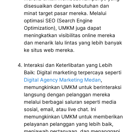
disesuaikan dengan kebutuhan dan
minat target pasar mereka. Melalui
optimasi SEO (Search Engine
Optimization), UMKM juga dapat
meningkatkan visibilitas online mereka
dan menarik lalu lintas yang lebih banyak
ke situs web mereka.
Interaksi dan Keterlibatan yang Lebih
Baik: Digital marketing terpercaya seperti
Digital Agency Marketing Medan
,
memungkinkan UMKM untuk berinteraksi
langsung dengan pelanggan mereka
melalui berbagai saluran seperti media
sosial, email, atau live chat. Ini
memungkinkan UMKM untuk memberikan
pelayanan pelanggan yang lebih baik,
menjawab pertanyaan, dan menanggapi