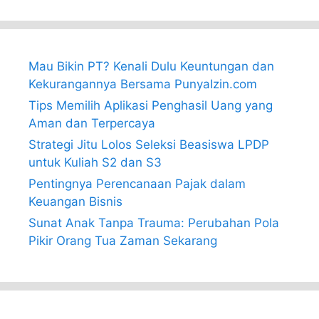
Mau Bikin PT? Kenali Dulu Keuntungan dan
Kekurangannya Bersama PunyaIzin.com
Tips Memilih Aplikasi Penghasil Uang yang
Aman dan Terpercaya
Strategi Jitu Lolos Seleksi Beasiswa LPDP
untuk Kuliah S2 dan S3
Pentingnya Perencanaan Pajak dalam
Keuangan Bisnis
Sunat Anak Tanpa Trauma: Perubahan Pola
Pikir Orang Tua Zaman Sekarang