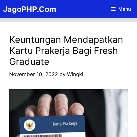
Skip
JagoPHP.Com
Menu
to
content
Keuntungan Mendapatkan
Kartu Prakerja Bagi Fresh
Graduate
November 10, 2022
by
Wingki