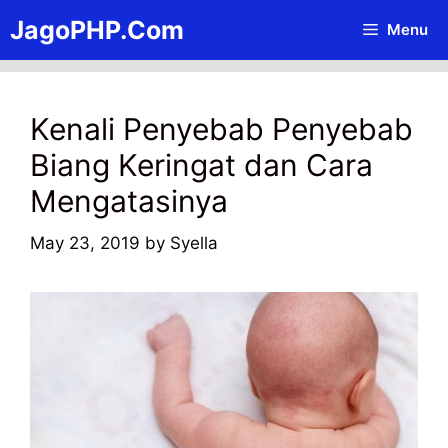
Skip
JagoPHP.Com
Menu
to
content
Kenali Penyebab Penyebab
Biang Keringat dan Cara
Mengatasinya
May 23, 2019
by
Syella