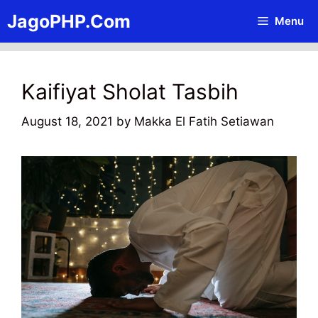
Skip
JagoPHP.Com
Menu
to
content
Kaifiyat Sholat Tasbih
August 18, 2021
by
Makka El Fatih Setiawan