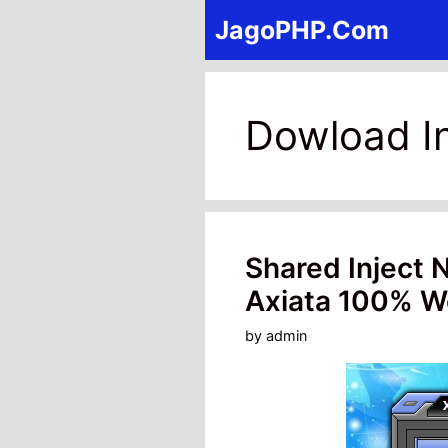
Skip
JagoPHP.Com
to
content
Dowload In
Shared Inject
Axiata 100% W
by
admin