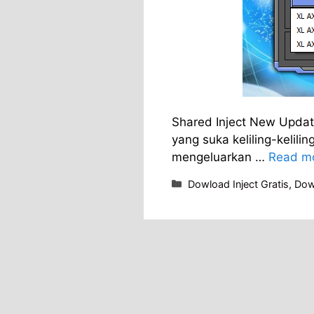
Shared Inject New Updat
yang suka keliling-kelili
mengeluarkan …
Read m
Categories
Dowload Inject Gratis
,
Dowl