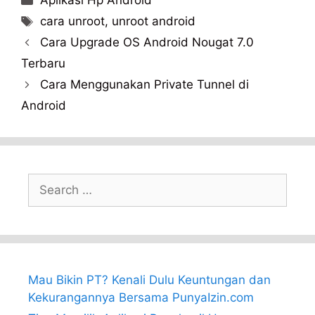
Aplikasi Hp Android
Tags
cara unroot
,
unroot android
Cara Upgrade OS Android Nougat 7.0
Terbaru
Cara Menggunakan Private Tunnel di
Android
Search
for:
Mau Bikin PT? Kenali Dulu Keuntungan dan
Kekurangannya Bersama PunyaIzin.com