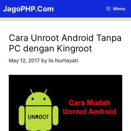
Skip
JagoPHP.Com
Menu
to
content
Cara Unroot Android Tanpa
PC dengan Kingroot
May 12, 2017
by
Iis Nurhayati