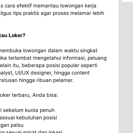
as cara efektif memantau lowongan kerja
ligus tips praktis agar proses melamar lebih
tau Loker?
 membuka lowongan dalam waktu singkat
ika terlambat mengetahui informasi, peluang
elain itu, beberapa posisi populer seperti
nalyst, UI/UX designer, hingga content
ratusan hingga ribuan pelamar.
oker terbaru, Anda bisa:
l sebelum kuota penuh
esuai kebutuhan posisi
gan palsu
 sesuai minat dan lokasi