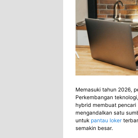
Memasuki tahun 2026, pe
Perkembangan teknologi, t
hybrid membuat pencari k
mengandalkan satu sumbe
untuk
pantau loker
terbar
semakin besar.