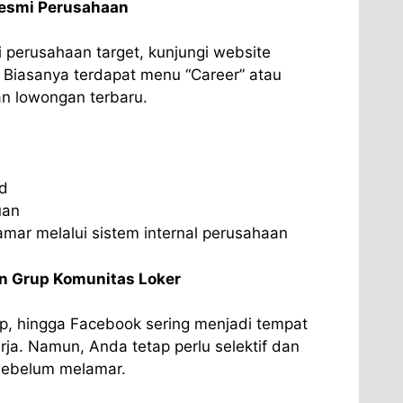
esmi Perusahaan
 perusahaan target, kunjungi website
 Biasanya terdapat menu “Career” atau
an lowongan terbaru.
id
uan
mar melalui sistem internal perusahaan
n Grup Komunitas Loker
, hingga Facebook sering menjadi tempat
rja. Namun, Anda tetap perlu selektif dan
 sebelum melamar.