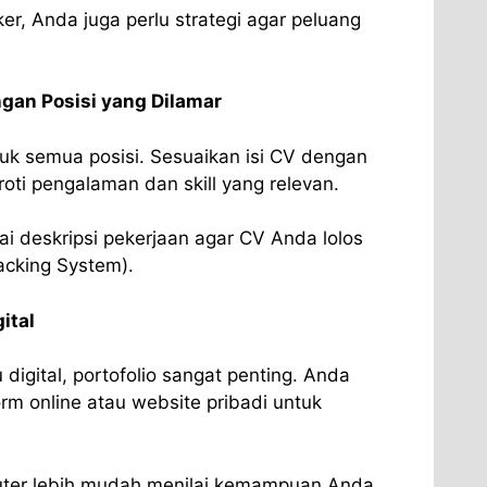
er, Anda juga perlu strategi agar peluang
gan Posisi yang Dilamar
uk semua posisi. Sesuaikan isi CV dengan
oti pengalaman dan skill yang relevan.
i deskripsi pekerjaan agar CV Anda lolos
acking System).
ital
 digital, portofolio sangat penting. Anda
m online atau website pribadi untuk
uter lebih mudah menilai kemampuan Anda