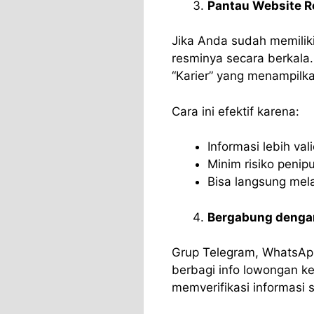
Pantau Website R
Jika Anda sudah memiliki
resminya secara berkala.
“Karier” yang menampilk
Cara ini efektif karena:
Informasi lebih val
Minim risiko penip
Bisa langsung mela
Bergabung denga
Grup Telegram, WhatsApp
berbagi info lowongan ke
memverifikasi informasi