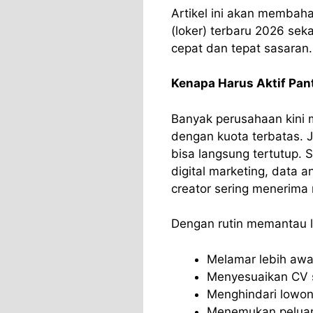
Artikel ini akan membah
(loker) terbaru 2026 seka
cepat dan tepat sasaran.
Kenapa Harus Aktif Pan
Banyak perusahaan kini
dengan kuota terbatas. J
bisa langsung tertutup. S
digital marketing, data a
creator sering menerima 
Dengan rutin memantau l
Melamar lebih awa
Menyesuaikan CV s
Menghindari lowon
Menemukan peluang