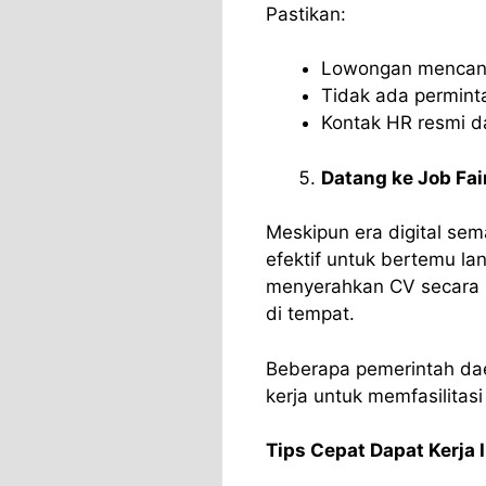
Pastikan:
Lowongan mencant
Tidak ada perminta
Kontak HR resmi d
Datang ke Job Fai
Meskipun era digital sem
efektif untuk bertemu la
menyerahkan CV secara 
di tempat.
Beberapa pemerintah da
kerja untuk memfasilitasi 
Tips Cepat Dapat Kerja 