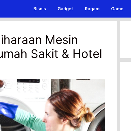
Bisnis
Gadget
Ragam
Game
liharaan Mesin
umah Sakit & Hotel