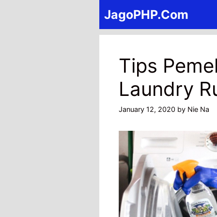
Skip
JagoPHP.Com
to
content
Tips Peme
Laundry R
January 12, 2020
by
Nie Na