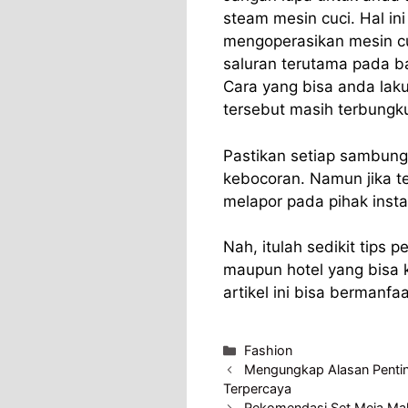
steam mesin cuci. Hal in
mengoperasikan mesin cu
saluran terutama pada ba
Cara yang bisa anda lak
tersebut masih terbungk
Pastikan setiap sambun
kebocoran. Namun jika t
melapor pada pihak instal
Nah, itulah sedikit tips 
maupun hotel yang bisa
artikel ini bisa bermanf
Categories
Fashion
Mengungkap Alasan Pentin
Terpercaya
Rekomendasi Set Meja Mak