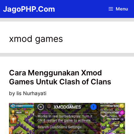
Skip
JagoPHP.Com
Menu
to
content
xmod games
Cara Menggunakan Xmod
Games Untuk Clash of Clans
by
Iis Nurhayati