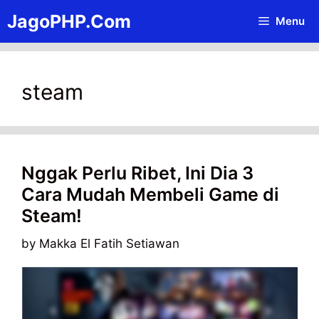
Skip
JagoPHP.Com
Menu
to
content
steam
Nggak Perlu Ribet, Ini Dia 3
Cara Mudah Membeli Game di
Steam!
by
Makka El Fatih Setiawan