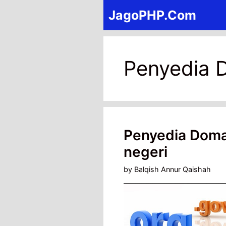
Skip
JagoPHP.Com
to
content
Penyedia D
Penyedia Doma
negeri
by
Balqish Annur Qaishah