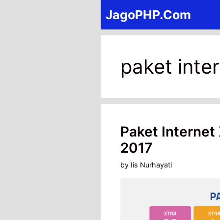
Skip
JagoPHP.Com
to
content
paket inte
Paket Internet
2017
by
Iis Nurhayati