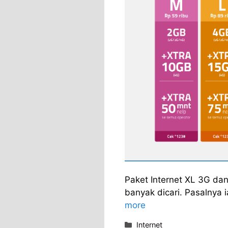
Paket Internet XL 3G da
banyak dicari. Pasalnya
more
Categories
Internet