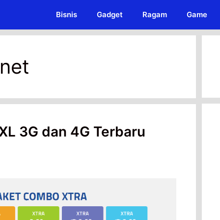
Bisnis
Gadget
Ragam
Game
rnet
 XL 3G dan 4G Terbaru