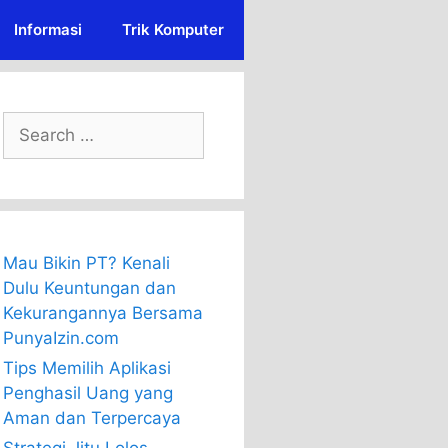
Informasi
Trik Komputer
Search
for:
Mau Bikin PT? Kenali
Dulu Keuntungan dan
Kekurangannya Bersama
PunyaIzin.com
Tips Memilih Aplikasi
Penghasil Uang yang
Aman dan Terpercaya