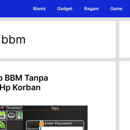
Bisnis
Gadget
Ragam
Game
 bbm
p BBM Tanpa
Hp Korban