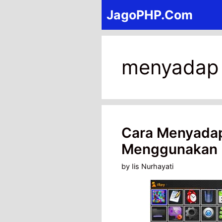
Skip
JagoPHP.Com
to
content
menyadap
Cara Menyada
Menggunakan 
by
Iis Nurhayati