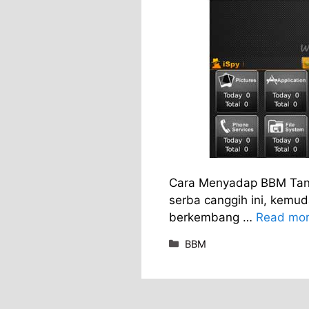
Cara Menyadap BBM Tanp
serba canggih ini, kemu
berkembang …
Read mo
Categories
BBM