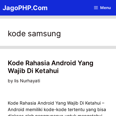
Skip
JagoPHP.Com
Menu
to
content
kode samsung
Kode Rahasia Android Yang
Wajib Di Ketahui
by
Iis Nurhayati
Kode Rahasia Android Yang Wajib Di Ketahui –
Android memiliki kode-kode tertentu yang bisa
diakses oleh penggunanya untuk mengetahui