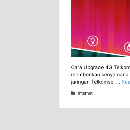
Cara Upgrade 4G Telkom
memberikan kenyamana y
jaringan Telkomsel …
Rea
Categories
Internet