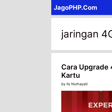
Skip
JagoPHP.Com
to
content
jaringan 4
Cara Upgrade 
Kartu
by
Iis Nurhayati