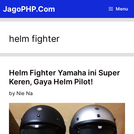
Skip
JagoPHP.Com
Menu
to
content
helm fighter
Helm Fighter Yamaha ini Super
Keren, Gaya Helm Pilot!
by
Nie Na