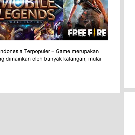
 Indonesia Terpopuler – Game merupakan
ng dimainkan oleh banyak kalangan, mulai