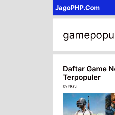
Skip
JagoPHP.Com
to
content
gamepopul
Daftar Game No
Terpopuler
by
Nurul