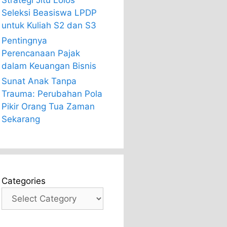
Strategi Jitu Lolos
Seleksi Beasiswa LPDP
untuk Kuliah S2 dan S3
Pentingnya
Perencanaan Pajak
dalam Keuangan Bisnis
Sunat Anak Tanpa
Trauma: Perubahan Pola
Pikir Orang Tua Zaman
Sekarang
Categories