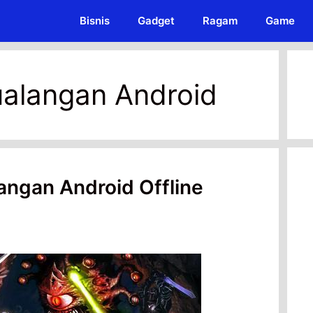
Bisnis
Gadget
Ragam
Game
alangan Android
ngan Android Offline