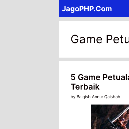
Skip
JagoPHP.Com
to
content
Game Petu
5 Game Petuala
Terbaik
by
Balqish Annur Qaishah