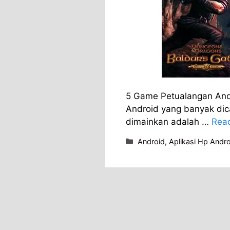
5 Game Petualangan Andr
Android yang banyak dic
dimainkan adalah …
Rea
Categories
Android
,
Aplikasi Hp Andro