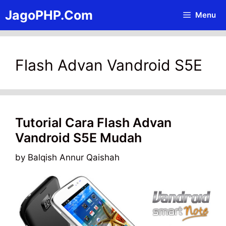
Skip
JagoPHP.Com
Menu
to
content
Flash Advan Vandroid S5E
Tutorial Cara Flash Advan
Vandroid S5E Mudah
by
Balqish Annur Qaishah