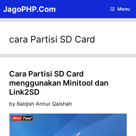
Skip
JagoPHP.Com
Menu
to
content
cara Partisi SD Card
Cara Partisi SD Card
menggunakan Minitool dan
Link2SD
by
Balqish Annur Qaishah