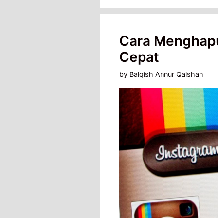
Cara Menghap
Cepat
by
Balqish Annur Qaishah