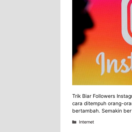
Trik Biar Followers Ins
cara ditempuh orang-ora
bertambah. Semakin be
Categories
Internet