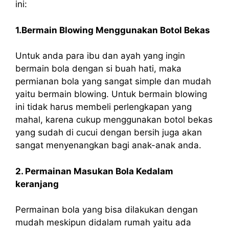
ini:
1.Bermain Blowing Menggunakan Botol Bekas
Untuk anda para ibu dan ayah yang ingin
bermain bola dengan si buah hati, maka
permianan bola yang sangat simple dan mudah
yaitu bermain blowing. Untuk bermain blowing
ini tidak harus membeli perlengkapan yang
mahal, karena cukup menggunakan botol bekas
yang sudah di cucui dengan bersih juga akan
sangat menyenangkan bagi anak-anak anda.
2. Permainan Masukan Bola Kedalam
keranjang
Permainan bola yang bisa dilakukan dengan
mudah meskipun didalam rumah yaitu ada