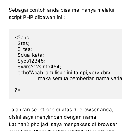
Sebagai contoh anda bisa melihanya melalui
script PHP dibawah ini :
<?php

  $tes;

  $_tes;  

  $dua_kata;

  $yes12345;

  $wiro212sinto454;

  echo"Apabila tulisan ini tampi,<br><br>

		maka semua pemberian nama variabel sudah benar:";

Jalankan script php di atas di browser anda,
disini saya menyimpan dengan nama
Latihan2.php jadi saya mengakses di browser