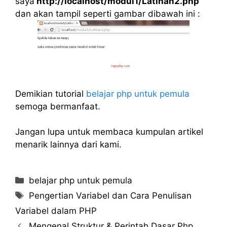
saya
http://localhost/modul1/Latihan2.php
dan akan tampil seperti gambar dibawah ini :
Demikian tutorial
belajar php untuk pemula
semoga bermanfaat.
Jangan lupa untuk membaca kumpulan artikel
menarik lainnya dari kami.
Categories
belajar php untuk pemula
Tags
Pengertian Variabel dan Cara Penulisan
Variabel dalam PHP
Mengenal Struktur & Perintah Dasar Php