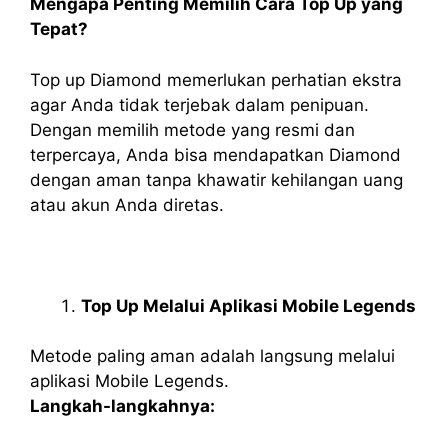
Mengapa Penting Memilih Cara Top Up yang
Tepat?
Top up Diamond memerlukan perhatian ekstra
agar Anda tidak terjebak dalam penipuan.
Dengan memilih metode yang resmi dan
terpercaya, Anda bisa mendapatkan Diamond
dengan aman tanpa khawatir kehilangan uang
atau akun Anda diretas.
Top Up Melalui Aplikasi Mobile Legends
Metode paling aman adalah langsung melalui
aplikasi Mobile Legends.
Langkah-langkahnya: