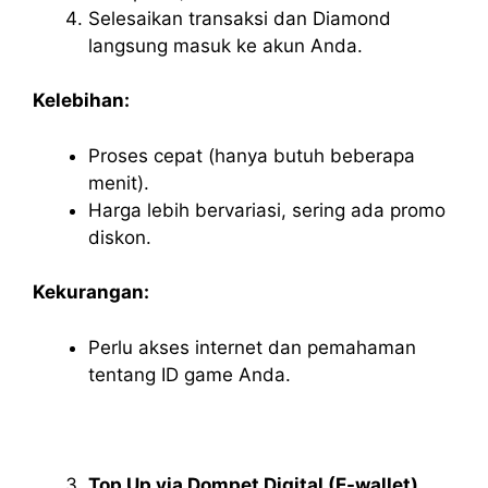
Selesaikan transaksi dan Diamond
langsung masuk ke akun Anda.
Kelebihan:
Proses cepat (hanya butuh beberapa
menit).
Harga lebih bervariasi, sering ada promo
diskon.
Kekurangan:
Perlu akses internet dan pemahaman
tentang ID game Anda.
Top Up via Dompet Digital (E-wallet)