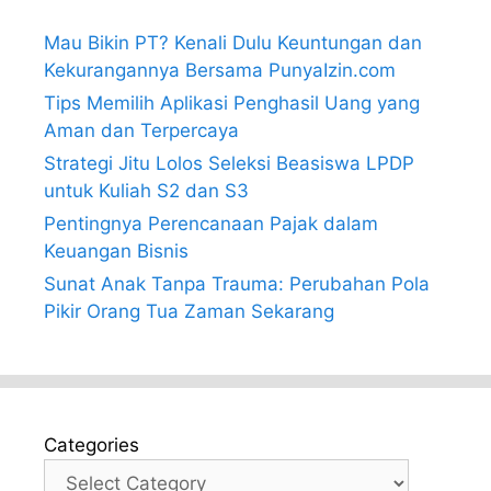
Mau Bikin PT? Kenali Dulu Keuntungan dan
Kekurangannya Bersama PunyaIzin.com
Tips Memilih Aplikasi Penghasil Uang yang
Aman dan Terpercaya
Strategi Jitu Lolos Seleksi Beasiswa LPDP
untuk Kuliah S2 dan S3
Pentingnya Perencanaan Pajak dalam
Keuangan Bisnis
Sunat Anak Tanpa Trauma: Perubahan Pola
Pikir Orang Tua Zaman Sekarang
Categories