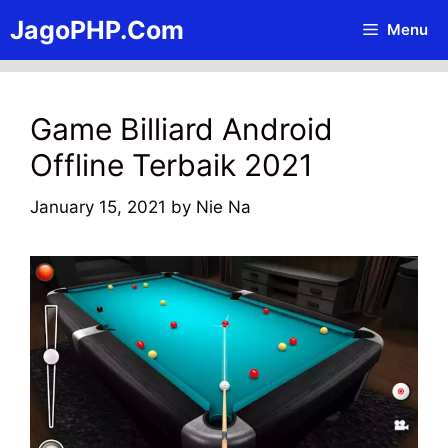
Skip
JagoPHP.Com
Menu
to
content
Game Billiard Android
Offline Terbaik 2021
January 15, 2021
by
Nie Na