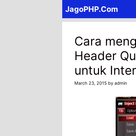
Skip
JagoPHP.Com
to
content
Cara meng
Header Que
untuk Inte
March 23, 2015
by
admin