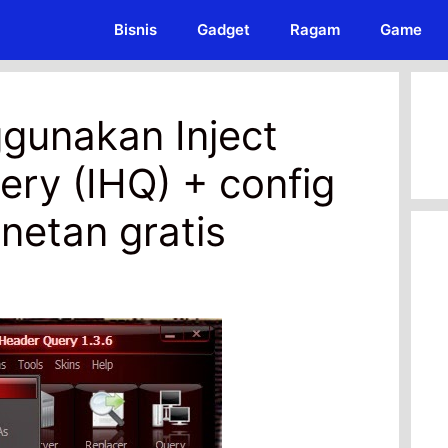
Bisnis
Gadget
Ragam
Game
gunakan Inject
ry (IHQ) + config
rnetan gratis