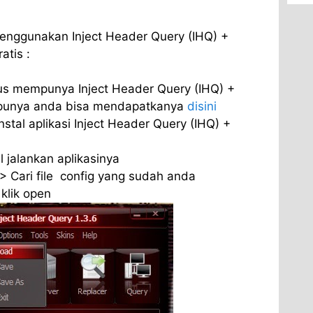
menggunakan Inject Header Query (IHQ) +
atis :
s mempunya Inject Header Query (IHQ) +
m punya anda bisa mendapatkanya
disini
nstal aplikasi Inject Header Query (IHQ) +
l jalankan aplikasinya
>> Cari file config yang sudah anda
 klik open