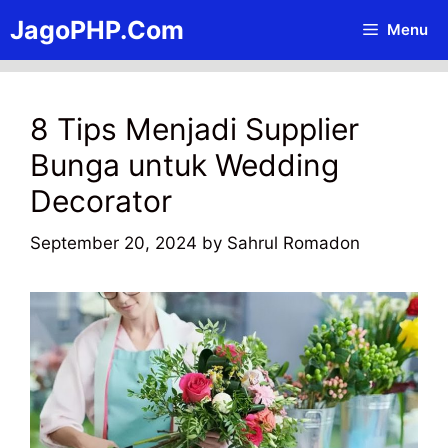
Skip
JagoPHP.Com
Menu
to
content
8 Tips Menjadi Supplier
Bunga untuk Wedding
Decorator
September 20, 2024
by
Sahrul Romadon