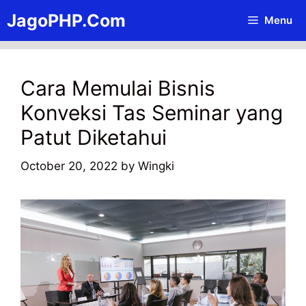
Skip
JagoPHP.Com
Menu
to
content
Cara Memulai Bisnis
Konveksi Tas Seminar yang
Patut Diketahui
October 20, 2022
by
Wingki